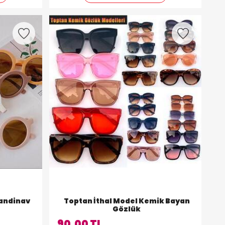
kandinav
Toptan İthal Model Kemik Bayan
Gözlük
90,00 TL