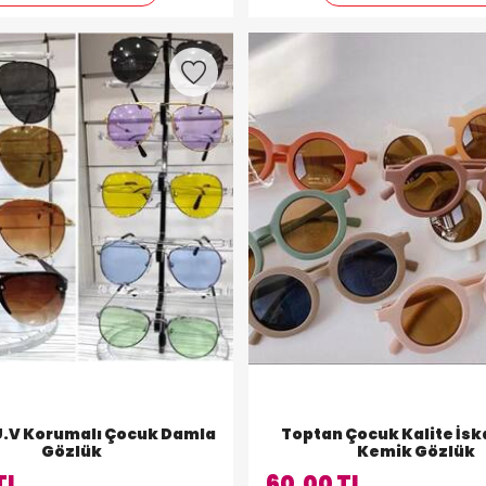
U.V Korumalı Çocuk Damla
Toptan Çocuk Kalite İs
Gözlük
Kemik Gözlük
TL
60,00 TL