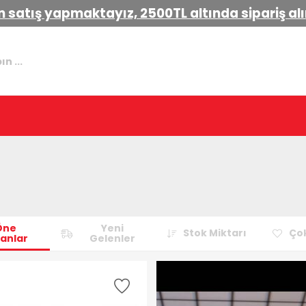
 satış yapmaktayız, 2500TL altında sipariş a
Öne
Yeni
Stok Miktarı
Çok
anlar
Gelenler