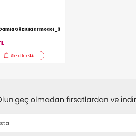
 Damla Gözlükler model_3
TL
SEPETE EKLE
Olun
geç olmadan fırsatlardan ve indi