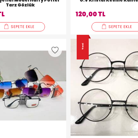
Şeffaf Model Harry Potter
U.V Kristal Kesme Kalit
Tarz Gözlük
TL
120,00 TL
SEPETE EKLE
SEPETE EKLE
Yeni