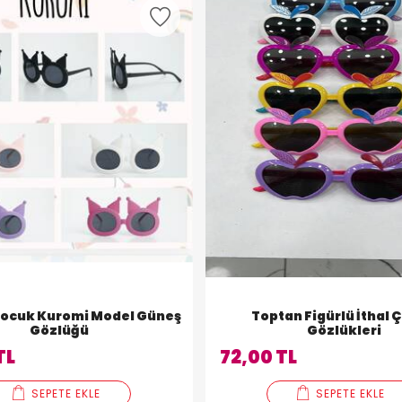
Çocuk Kuromi Model Güneş
Toptan Figürlü İthal 
Gözlüğü
Gözlükleri
TL
72,00 TL
SEPETE EKLE
SEPETE EKLE