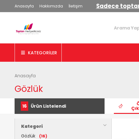
Sadece toptan
Anasayfa
Hakkımızda
İletişim
KATEGORİLER
Anasayfa
Gözlük
16
Ürün Listelendi
Çık
Kategori
Gözlük
(16)