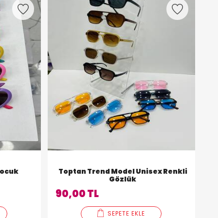
Çocuk
Toptan Trend Model Unisex Renkli
Gözlük
90,00 TL
SEPETE EKLE