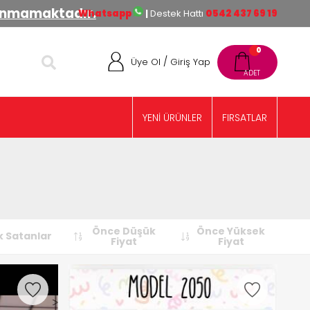
lınmamaktadır.
Whatsapp
|
Destek Hattı
0542 437 69 19
0
/
Üye Ol
Giriş Yap
YENİ ÜRÜNLER
FIRSATLAR
Önce Düşük
Önce Yüksek
 Satanlar
Fiyat
Fiyat