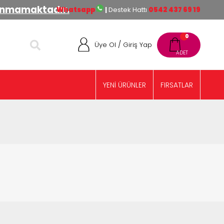
lınmamaktadır.
Whatsapp
|
Destek Hattı
0542 437 69 19
0
/
Üye Ol
Giriş Yap
YENİ ÜRÜNLER
FIRSATLAR