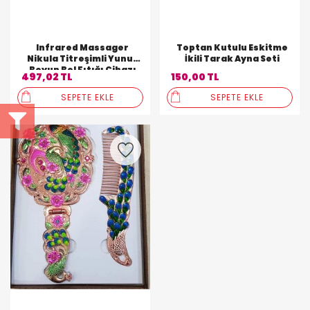
Infrared Massager
Toptan Kutulu Eskitme
Nikula Titreşimli Yunus
İkili Tarak Ayna Seti
Boyun Bel Fıtığı Cihazı
497,02 TL
150,00 TL
Jt-889
SEPETE EKLE
SEPETE EKLE