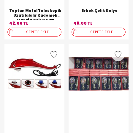
Toptan Metal Teleskopik
Erkek Çelik Kolye
Uzatılabilir Kademeli
Masaj Aleti Ve Sırt
42,00 TL
48,00 TL
Kaşıyıcı
SEPETE EKLE
SEPETE EKLE