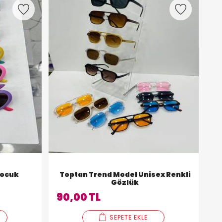
Çocuk
Toptan Trend Model Unisex Renkli
Gözlük
90,00 TL
SEPETE EKLE