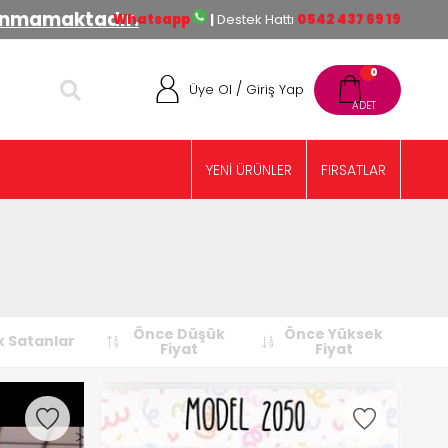
lınmamaktadır.
Whatsapp
|
Destek Hattı
0542 437 69 19
0
/
Üye Ol
Giriş Yap
YENİ ÜRÜNLER
FIRSATLAR
Önce Düşük
Önce Yüksek
 Satanlar
Fiyat
Fiyat