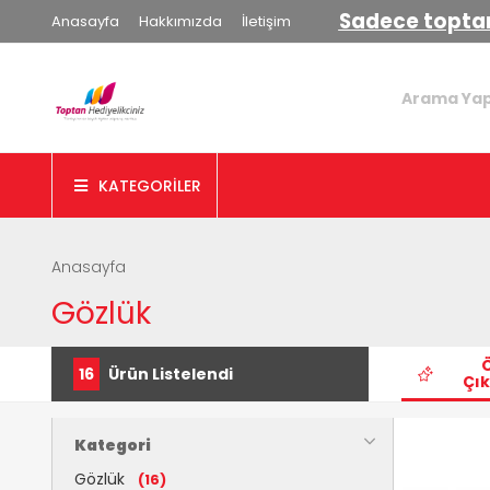
Sadece toptan
Anasayfa
Hakkımızda
İletişim
KATEGORİLER
Anasayfa
Gözlük
16
Ürün Listelendi
Çık
Kategori
Gözlük
(16)