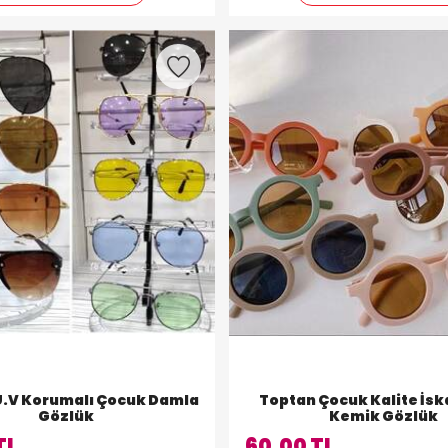
U.V Korumalı Çocuk Damla
Toptan Çocuk Kalite İs
Gözlük
Kemik Gözlük
TL
60,00 TL