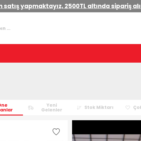
 satış yapmaktayız, 2500TL altında sipariş a
Öne
Yeni
Stok Miktarı
Çok
anlar
Gelenler