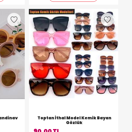
kandinav
Toptan İthal Model Kemik Bayan
Gözlük
90,00 TL