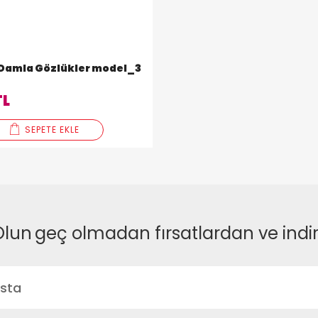
 Damla Gözlükler model_3
TL
SEPETE EKLE
Olun
geç olmadan fırsatlardan ve indi