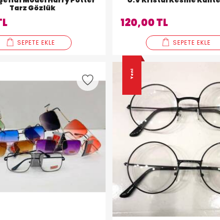
Şeffaf Model Harry Potter
U.V Kristal Kesme Kalit
Tarz Gözlük
TL
120,00 TL
SEPETE EKLE
SEPETE EKLE
Yeni