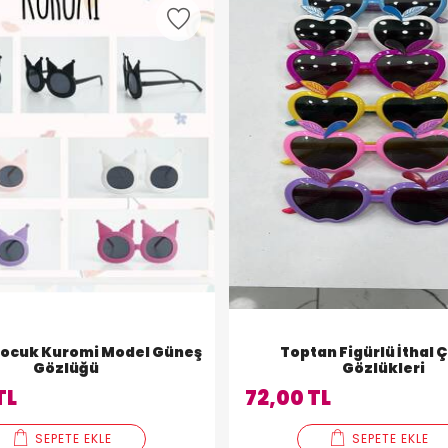
Çocuk Kuromi Model Güneş
Toptan Figürlü İthal 
Gözlüğü
Gözlükleri
TL
72,00 TL
SEPETE EKLE
SEPETE EKLE