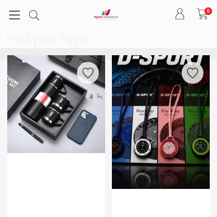
0
Anasayfa
Hediyelik Eşya