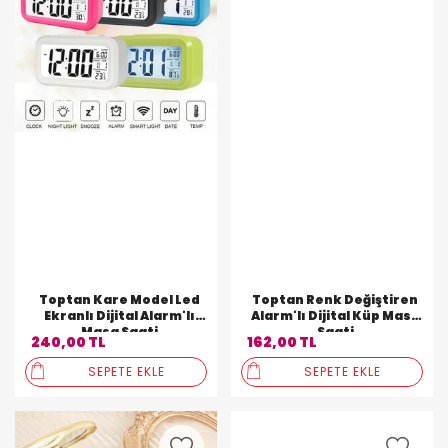
Toptan Kare Model Led
Toptan Renk Değiştiren
Ekranlı Dijital Alarm'lı
Alarm'lı Dijital Küp Masa
Masa Saati
Saati
240,00 TL
162,00 TL
SEPETE EKLE
SEPETE EKLE