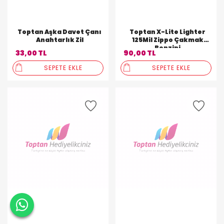
Toptan Aşka Davet Çanı
Toptan X-Lite Lighter
Anahtarlık Zil
125Mil Zippo Çakmak
Benzini
33,00 TL
90,00 TL
SEPETE EKLE
SEPETE EKLE