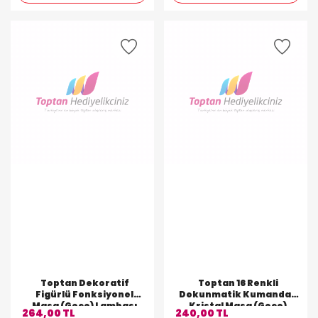
Toptan Dekoratif
Toptan 16 Renkli
Figürlü Fonksiyonel
Dokunmatik Kumandalı
Masa (Gece) Lambası
Kristal Masa (Gece)
264,00 TL
240,00 TL
Lambası