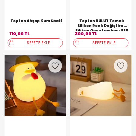
Toptan Ahşap Kum Saati
Toptan BULUT Temalı
Silikon Renk Değiştiren
Silikon Gece Lambası USB
110,00 TL
300,00 TL
Şarjlı
SEPETE EKLE
SEPETE EKLE