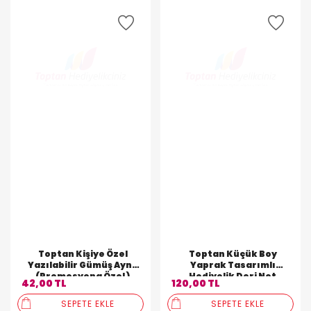
Toptan Kişiye Özel
Toptan Küçük Boy
Yazılabilir Gümüş Ayna
Yaprak Tasarımlı
(Promosyona Özel )
Hediyelik Deri Not
42,00 TL
120,00 TL
Defteri
SEPETE EKLE
SEPETE EKLE