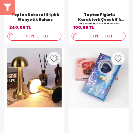
Toptan Dekoratif Işıklı
Toptan Figürlü
Manyetik Balans
Karakterli Çocuk 6'lı
Renkli Keçeli Kalem
240,00 TL
100,00 TL
SEPETE EKLE
SEPETE EKLE