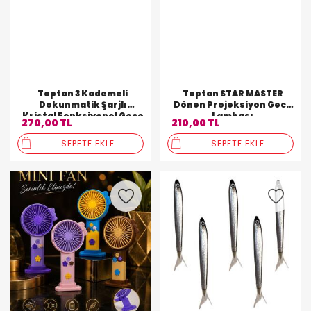
Toptan 3 Kademeli
Toptan STAR MASTER
Dokunmatik Şarjlı
Dönen Projeksiyon Gece
Kristal Fonksiyonel Gece
Lambası
270,00 TL
210,00 TL
Lambası
SEPETE EKLE
SEPETE EKLE