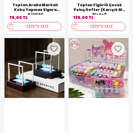
Toptan Araba Markalı
Toptan Figürlü Çocuk
Koku Yapmaz Sigara
Peluş Defter (Karışık Mix
Küllüğü
Model)
75,00 TL
135,00 TL
SEPETE EKLE
SEPETE EKLE