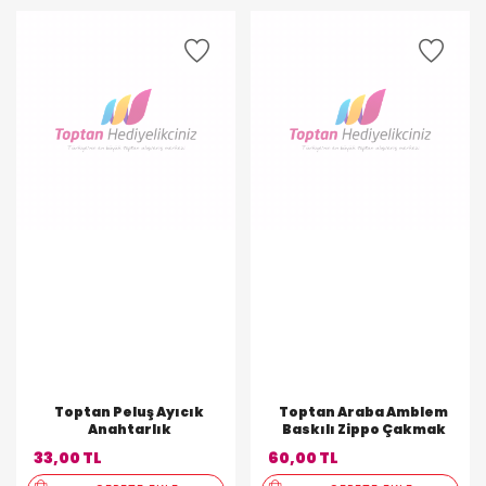
Toptan Peluş Ayıcık
Toptan Araba Amblem
Anahtarlık
Baskılı Zippo Çakmak
33,00 TL
60,00 TL