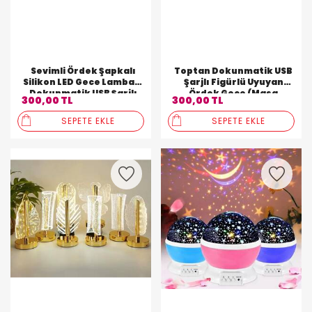
Sevimli Ördek Şapkalı
Toptan Dokunmatik USB
Silikon LED Gece Lambası
Şarjlı Figürlü Uyuyan
Dokunmatik USB Şarjlı
Ördek Gece (Masa
300,00 TL
300,00 TL
Lambası)
SEPETE EKLE
SEPETE EKLE