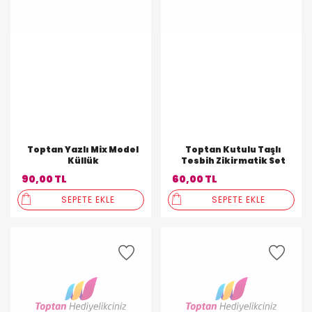
Toptan Yazlı Mix Model
Toptan Kutulu Taşlı
Küllük
Tesbih Zikirmatik Set
90,00 TL
60,00 TL
SEPETE EKLE
SEPETE EKLE