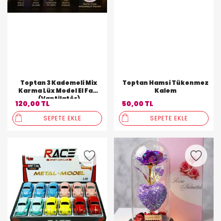
Toptan 3 Kademeli Mix
Toptan Hamsi Tükenmez
Karma Lüx Model El Fanı
Kalem
(Vantilatör)
120,00 TL
50,00 TL
SEPETE EKLE
SEPETE EKLE