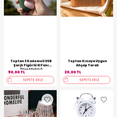
Toptan 3 Kademeli USB
Toptan Kınaya Uygun
Şarjlı Figürlü El Fanı
Ahşap Tarak
(Vantilatör)
90,00 TL
20,00 TL
SEPETE EKLE
SEPETE EKLE