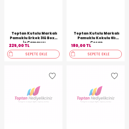
Toptan Kutulu Markalı
Toptan Kutulu Markalı
Pamuklu Erkek 3lü Boxer
Pamuklu Kokulu 6lı
İç Çamaşırı
Çorap
225,00 TL
180,00 TL
SEPETE EKLE
SEPETE EKLE