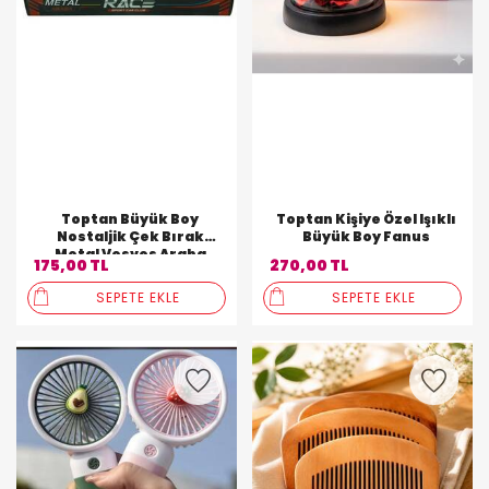
Toptan Büyük Boy
Toptan Kişiye Özel Işıklı
Nostaljik Çek Bırak
Büyük Boy Fanus
Metal Vosvos Araba
175,00 TL
270,00 TL
SEPETE EKLE
SEPETE EKLE