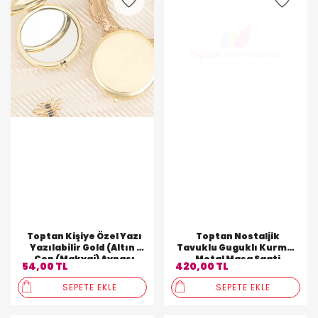
Toptan Kişiye Özel Yazı
Toptan Nostaljik
Yazılabilir Gold (Altın )
Tavuklu Guguklı Kurmalı
Cep (Makyaj) Aynası
Metal Masa Saati
54,00 TL
420,00 TL
SEPETE EKLE
SEPETE EKLE