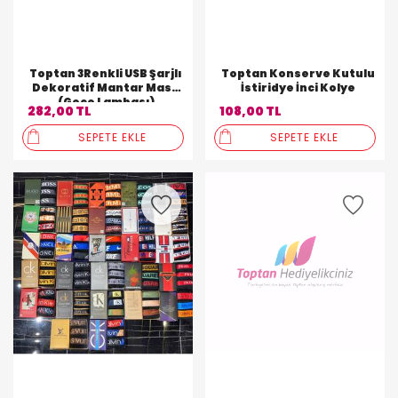
Toptan 3Renkli USB Şarjlı
Toptan Konserve Kutulu
Dekoratif Mantar Masa
İstiridye İnci Kolye
(Gece Lambası)
282,00 TL
108,00 TL
SEPETE EKLE
SEPETE EKLE