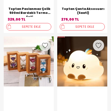
Toptan Paslanmaz Çelik
Toptan Çanta Aksesuarı
500ml Bardaklı Termos
(Saati)
Seti
325,00 TL
275,00 TL
SEPETE EKLE
SEPETE EKLE