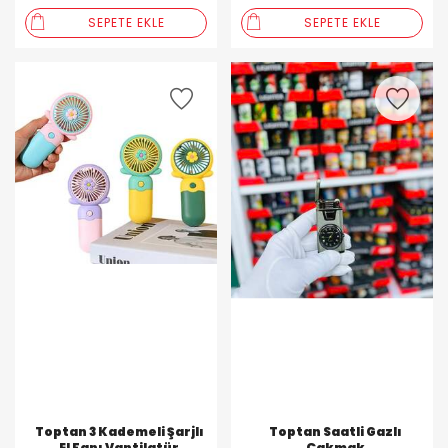
SEPETE EKLE
SEPETE EKLE
Toptan 3 Kademeli Şarjlı
Toptan Saatli Gazlı
El Fanı Vantilatür
Çakmak