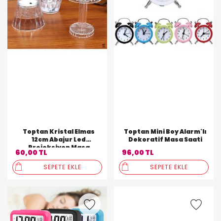
Toptan Kristal Elmas
Toptan Mini Boy Alarm'lı
12cm Abajur Led
Dekoratif Masa Saati
Projeksiyon Masa
60,00 TL
96,00 TL
Lambası
SEPETE EKLE
SEPETE EKLE