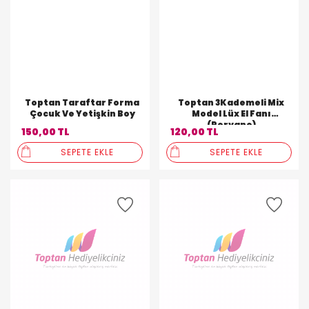
Toptan Taraftar Forma
Toptan 3Kademeli Mix
Çocuk Ve Yetişkin Boy
Model Lüx El Fanı
(Pervane)
150,00 TL
120,00 TL
SEPETE EKLE
SEPETE EKLE