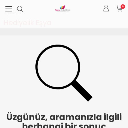
0
Anasayfa
Hediyelik Eşya
Üzgünüz, aramanızla ilgili
herhangi bir sonuç