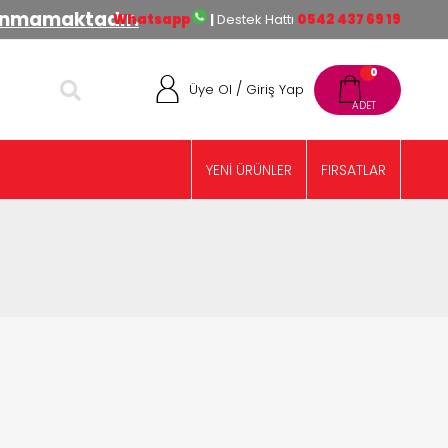
lınmamaktadır.
Whatsapp
|
Destek Hattı
0542 437 69 19
0
/
Üye Ol
Giriş Yap
YENİ ÜRÜNLER
FIRSATLAR