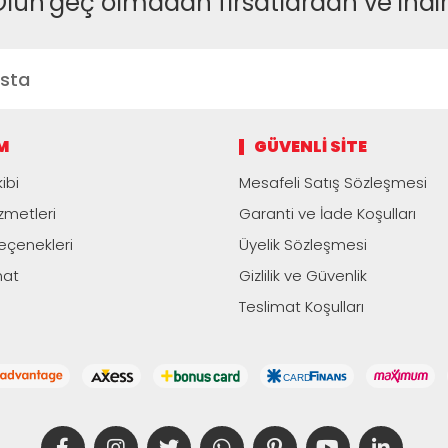
Olun
geç olmadan fırsatlardan ve indi
M
GÜVENLI SITE
ibi
Mesafeli Satış Sözleşmesi
zmetleri
Garanti ve İade Koşulları
çenekleri
Üyelik Sözleşmesi
mat
Gizlilik ve Güvenlik
Teslimat Koşulları