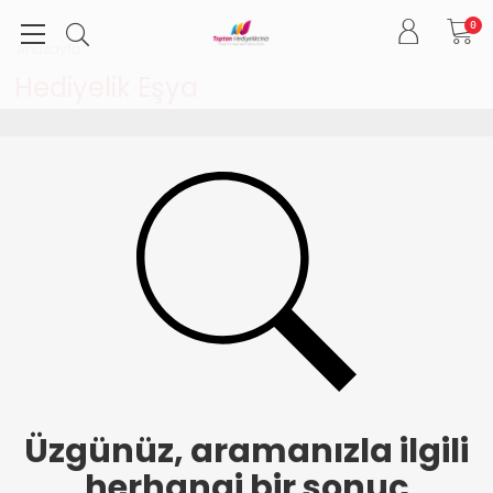
0
Anasayfa
Hediyelik Eşya
Üzgünüz, aramanızla ilgili
herhangi bir sonuç