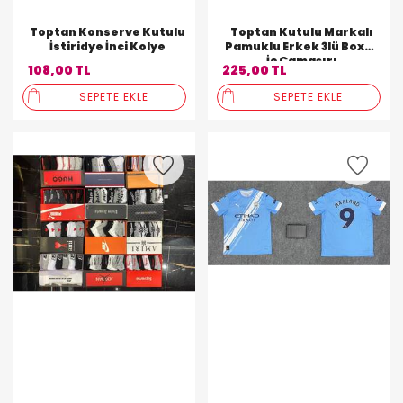
Toptan Konserve Kutulu
Toptan Kutulu Markalı
İstiridye İnci Kolye
Pamuklu Erkek 3lü Boxer
İç Çamaşırı
108,00 TL
225,00 TL
SEPETE EKLE
SEPETE EKLE