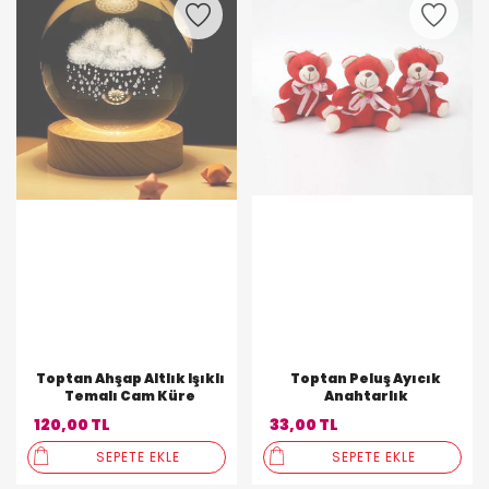
Toptan Ahşap Altlık Işıklı
Toptan Peluş Ayıcık
Temalı Cam Küre
Anahtarlık
120,00 TL
33,00 TL
SEPETE EKLE
SEPETE EKLE