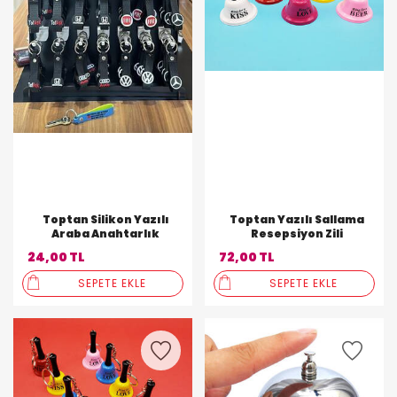
Toptan Silikon Yazılı
Toptan Yazılı Sallama
Araba Anahtarlık
Resepsiyon Zili
24,00 TL
72,00 TL
SEPETE EKLE
SEPETE EKLE