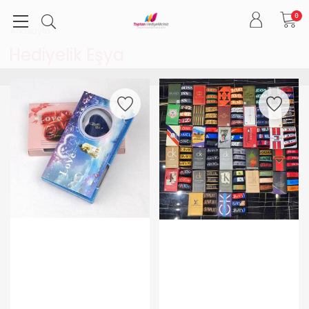
0
Anasayfa
Hediyelik Eşya