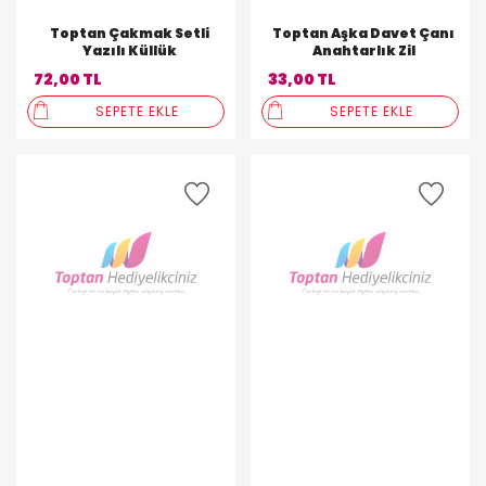
Toptan Çakmak Setli
Toptan Aşka Davet Çanı
Yazılı Küllük
Anahtarlık Zil
72,00 TL
33,00 TL
SEPETE EKLE
SEPETE EKLE