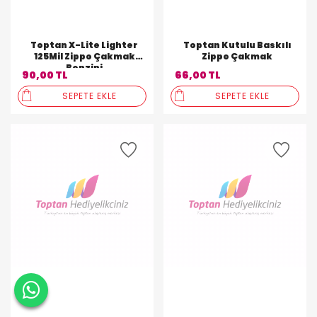
Toptan X-Lite Lighter
Toptan Kutulu Baskılı
125Mil Zippo Çakmak
Zippo Çakmak
Benzini
90,00 TL
66,00 TL
SEPETE EKLE
SEPETE EKLE