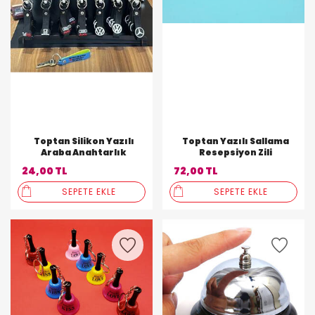
Toptan Silikon Yazılı
Toptan Yazılı Sallama
Araba Anahtarlık
Resepsiyon Zili
24,00 TL
72,00 TL
SEPETE EKLE
SEPETE EKLE