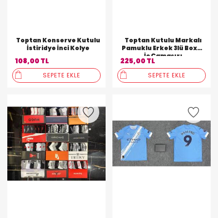
Toptan Konserve Kutulu
Toptan Kutulu Markalı
İstiridye İnci Kolye
Pamuklu Erkek 3lü Boxer
İç Çamaşırı
108,00 TL
225,00 TL
SEPETE EKLE
SEPETE EKLE