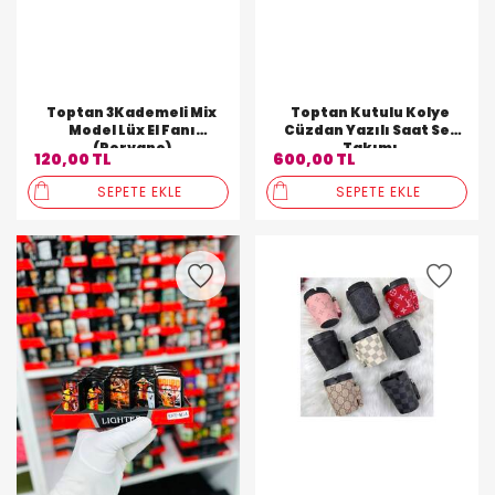
Toptan 3Kademeli Mix
Toptan Kutulu Kolye
Model Lüx El Fanı
Cüzdan Yazılı Saat Set
(Pervane)
Takımı
120,00 TL
600,00 TL
SEPETE EKLE
SEPETE EKLE