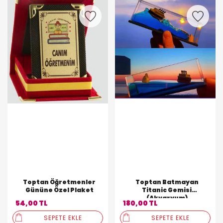
Toptan Öğretmenler
Toptan Batmayan
Gününe Özel Plaket
Titanic Gemisi
(Akvaryum)
54,00 TL
180,00 TL
SEPETE EKLE
SEPETE EKLE