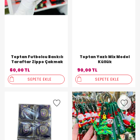
Toptan Futbolcu Baskılı
Toptan Yazlı Mix Model
Taraftar Zippo Çakmak
Küllük
60,00 TL
90,00 TL
SEPETE EKLE
SEPETE EKLE