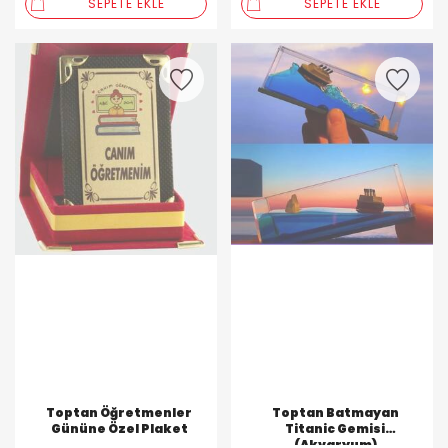
SEPETE EKLE
SEPETE EKLE
Toptan Öğretmenler
Toptan Batmayan
Gününe Özel Plaket
Titanic Gemisi
(Akvaryum)