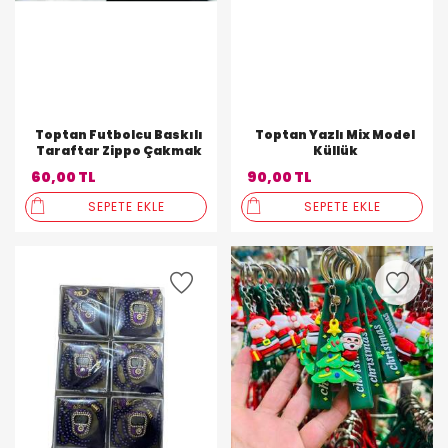
Toptan Futbolcu Baskılı
Toptan Yazlı Mix Model
Taraftar Zippo Çakmak
Küllük
60,00 TL
90,00 TL
SEPETE EKLE
SEPETE EKLE