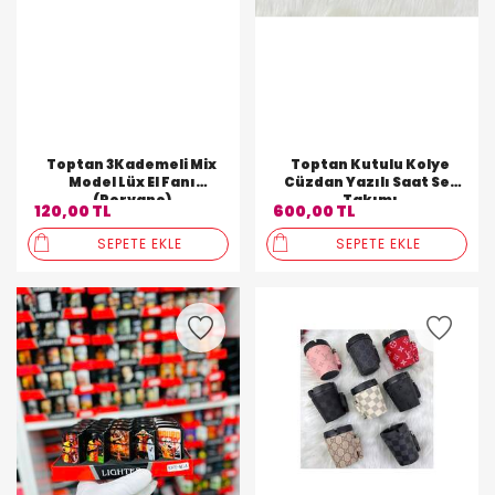
Toptan 3Kademeli Mix
Toptan Kutulu Kolye
Model Lüx El Fanı
Cüzdan Yazılı Saat Set
(Pervane)
Takımı
120,00 TL
600,00 TL
SEPETE EKLE
SEPETE EKLE