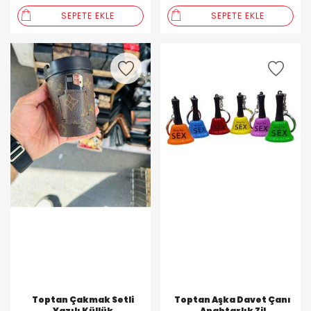
SEPETE EKLE
SEPETE EKLE
Toptan Çakmak Setli
Toptan Aşka Davet Çanı
Yazılı Küllük
Anahtarlık Zil