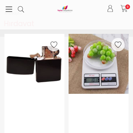
0
Anasayfa
Hırdavat