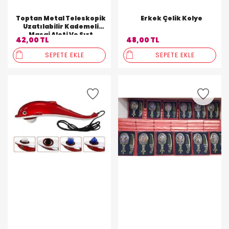
Toptan Metal Teleskopik
Erkek Çelik Kolye
Uzatılabilir Kademeli
Masaj Aleti Ve Sırt
42,00 TL
48,00 TL
Kaşıyıcı
SEPETE EKLE
SEPETE EKLE