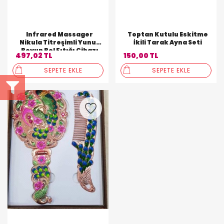
Infrared Massager
Toptan Kutulu Eskitme
Nikula Titreşimli Yunus
İkili Tarak Ayna Seti
Boyun Bel Fıtığı Cihazı
497,02 TL
150,00 TL
Jt-889
SEPETE EKLE
SEPETE EKLE