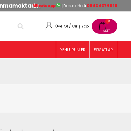
lınmamaktadır.
Whatsapp
|
Destek Hattı
0542 437 69 19
0
/
Üye Ol
Giriş Yap
YENİ ÜRÜNLER
FIRSATLAR