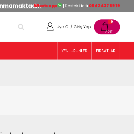
lınmamaktadır.
Whatsapp
|
Destek Hattı
0542 437 69 19
0
/
Üye Ol
Giriş Yap
YENİ ÜRÜNLER
FIRSATLAR