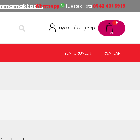
lınmamaktadır.
Whatsapp
|
Destek Hattı
0542 437 69 19
0
/
Üye Ol
Giriş Yap
YENİ ÜRÜNLER
FIRSATLAR