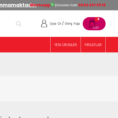
lınmamaktadır.
Whatsapp
|
Destek Hattı
0542 437 69 19
0
/
Üye Ol
Giriş Yap
YENİ ÜRÜNLER
FIRSATLAR