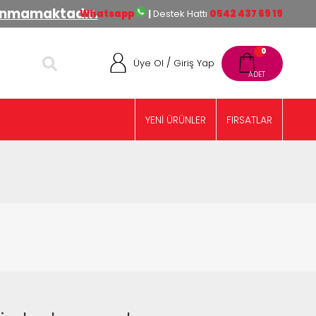
lınmamaktadır.
Whatsapp
|
Destek Hattı
0542 437 69 19
0
/
Üye Ol
Giriş Yap
YENİ ÜRÜNLER
FIRSATLAR