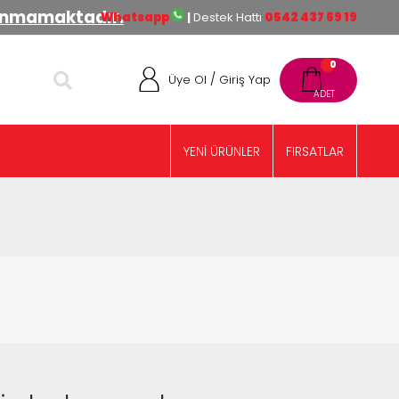
lınmamaktadır.
Whatsapp
|
Destek Hattı
0542 437 69 19
0
/
Üye Ol
Giriş Yap
YENİ ÜRÜNLER
FIRSATLAR