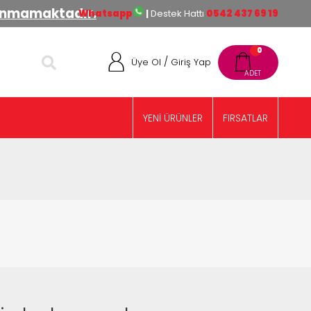
lınmamaktadır.
Whatsapp
|
Destek Hattı
0542 437 69 19
0
/
Üye Ol
Giriş Yap
YENİ ÜRÜNLER
FIRSATLAR