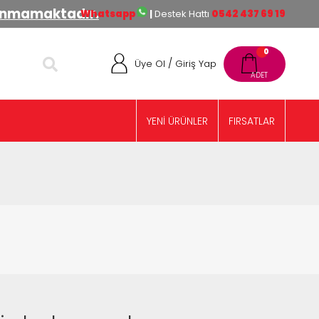
lınmamaktadır.
Whatsapp
|
Destek Hattı
0542 437 69 19
0
/
Üye Ol
Giriş Yap
YENİ ÜRÜNLER
FIRSATLAR