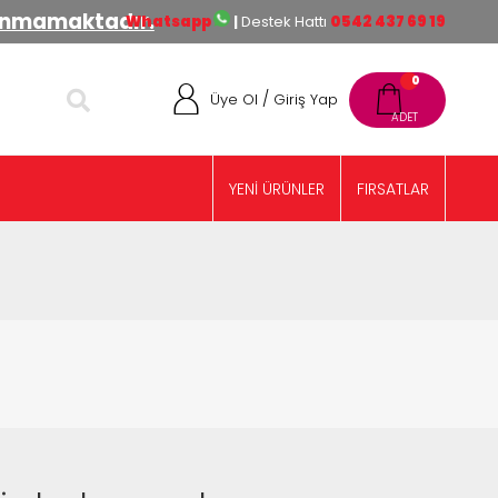
lınmamaktadır.
Whatsapp
|
Destek Hattı
0542 437 69 19
0
/
Üye Ol
Giriş Yap
YENİ ÜRÜNLER
FIRSATLAR