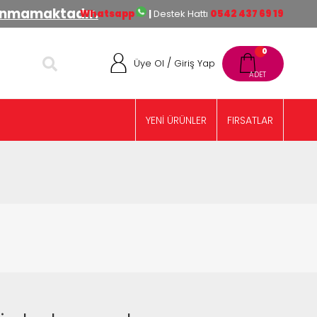
lınmamaktadır.
Whatsapp
|
Destek Hattı
0542 437 69 19
0
/
Üye Ol
Giriş Yap
YENİ ÜRÜNLER
FIRSATLAR