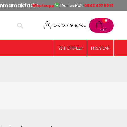
lınmamaktadır.
Whatsapp
|
Destek Hattı
0542 437 69 19
0
/
Üye Ol
Giriş Yap
YENİ ÜRÜNLER
FIRSATLAR