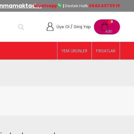
lınmamaktadır.
Whatsapp
|
Destek Hattı
0542 437 69 19
0
/
Üye Ol
Giriş Yap
YENİ ÜRÜNLER
FIRSATLAR