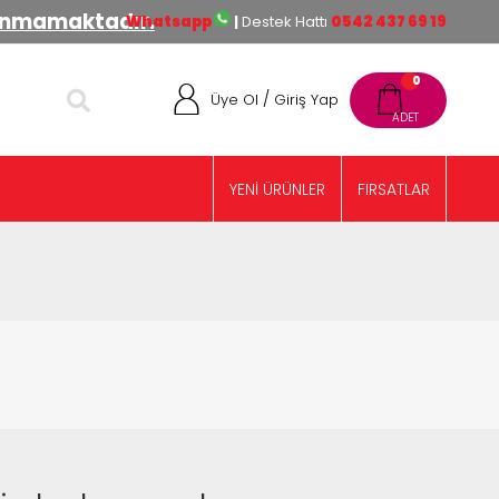
lınmamaktadır.
Whatsapp
|
Destek Hattı
0542 437 69 19
0
/
Üye Ol
Giriş Yap
YENİ ÜRÜNLER
FIRSATLAR