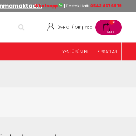
lınmamaktadır.
Whatsapp
|
Destek Hattı
0542 437 69 19
0
/
Üye Ol
Giriş Yap
YENİ ÜRÜNLER
FIRSATLAR