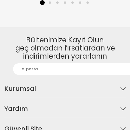
1
2
3
4
5
6
7
Bültenimize Kayıt Olun
geç olmadan fırsatlardan ve
indirimlerden yararlanın
Kurumsal
Yardım
Güvenli Site