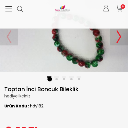
0
1
2
3
4
5
Toptan İnci Boncuk Bileklik
hediyelikciniz
Ürün Kodu :
hdy182