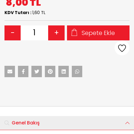
8,00
TL
KDV Tutarı :
1,60 TL
-
+
Sepete Ekle
Genel Bakış