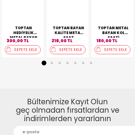
TOPTAN
TOPTAN BAYAN
TOPTAN METAL
HEDIYELIK
KALITE METAL
BAYAN KOL
METAL BAYAN
SAAT
SAATI
300,00 TL
216,00 TL
180,00 TL
3'LÜ KOMBIN
SAAT
SEPETE EKLE
SEPETE EKLE
SEPETE EKLE
1
2
3
4
5
6
7
Bültenimize Kayıt Olun
geç olmadan fırsatlardan ve
indirimlerden yararlanın