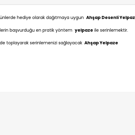
günlerde hediye olarak dağıtmaya uygun
Ahşap Desenli Yelpa
işilerin başvurduğu en pratik yöntem
yelpaze
ile serinlemektir.
nizde toplayarak serinlemenizi sağlayacak
Ahşap Yelpaze