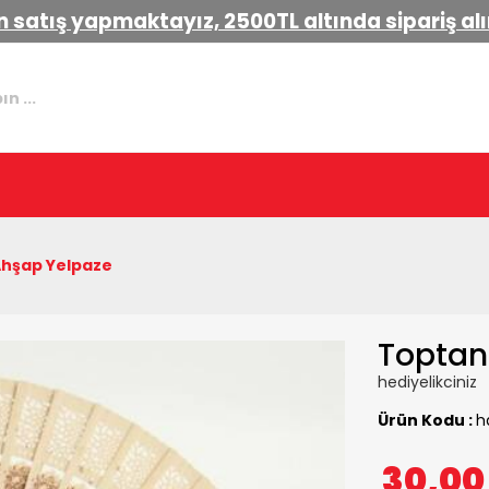
 satış yapmaktayız, 2500TL altında sipariş a
Ahşap Yelpaze
Toptan
hediyelikciniz
Ürün Kodu :
h
30,0