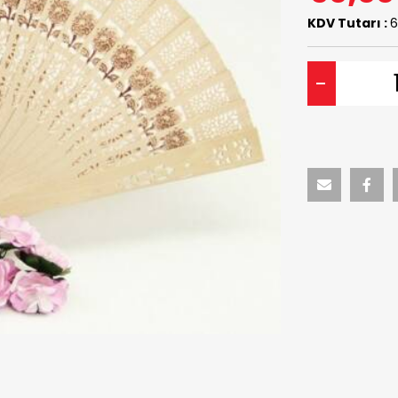
KDV Tutarı :
6
-