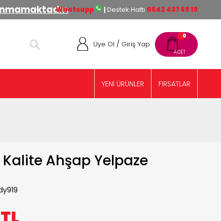
lınmamaktadır.
Whatsapp
|
Destek Hattı
0542 437 69 19
0
/
Üye Ol
Giriş Yap
YENİ ÜRÜNLER
FIRSATLAR
 Kalite Ahşap Yelpaze
dy919
0
TL