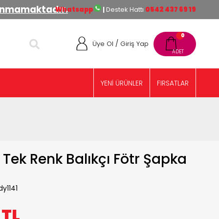
lınmamaktadır.
Whatsapp
|
Destek Hattı
0542 437 69 19
0
/
Üye Ol
Giriş Yap
YENİ ÜRÜNLER
FIRSATLAR
Tek Renk Balıkçı Fötr Şapka
dy1141
0
TL