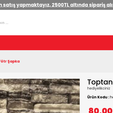
 satış yapmaktayız, 2500TL altında sipariş a
Fötr Şapka
Toptan 
hediyelikciniz
Ürün Kodu :
h
80,0