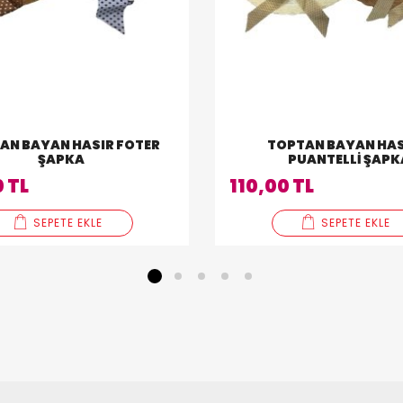
AN BAYAN HASIR FOTER
TOPTAN BAYAN HAS
ŞAPKA
PUANTELLI ŞAPK
 TL
110,00 TL
SEPETE EKLE
SEPETE EKLE
1
2
3
4
5