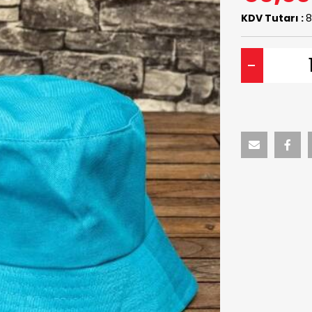
KDV Tutarı :
8
-