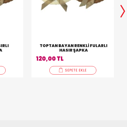
IRLI
TOPTAN BAYAN RENKLI FULARLI
A
HASIR ŞAPKA
120,00 TL
SEPETE EKLE