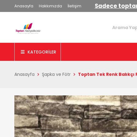
Sadece toptan
Anasayfa
Hakkımızda
İletişim
KATEGORİLER
Anasayfa
Şapka ve Fötr
Toptan Tek Renk Balıkçı 