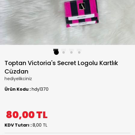
1
2
3
4
Toptan Victoria's Secret Logolu Kartlık
Cüzdan
hediyelikciniz
Ürün Kodu :
hdy1370
80,00
TL
KDV Tutarı :
8,00 TL