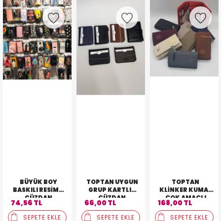
BÜYÜK BOY
TOPTAN UYGUN
TOPTAN
BASKILI RESIMLI
GRUP KARTLIK
KLINKER KUMAŞ
CÜZDAN
CÜZDAN
ÇOK AMAÇLI
74,56 TL
66,00 TL
168,00 TL
BAYAN CÜZDANI
SEPETE EKLE
SEPETE EKLE
SEPETE EKLE