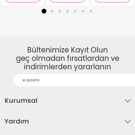
1
2
3
4
5
6
7
Bültenimize Kayıt Olun
geç olmadan fırsatlardan ve
indirimlerden yararlanın
Kurumsal
Yardım