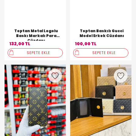
Toptan Metal Logolu
Toptan Baskılı Gucci
Baskı Markalı Para
Model Erkek Cüzdanı
Cüzdanı
132,00 TL
100,00 TL
SEPETE EKLE
SEPETE EKLE