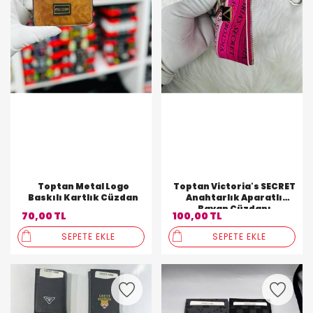
Toptan Metal Logo
Toptan Victoria's SECRET
Baskılı Kartlık Cüzdan
Anahtarlık Aparatlı
Bayan Cüzdanı
70,00 TL
100,00 TL
SEPETE EKLE
SEPETE EKLE