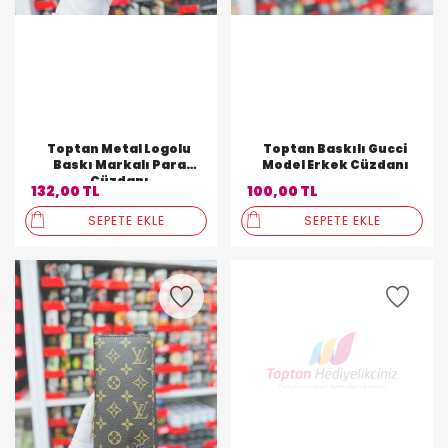
Toptan Metal Logolu
Toptan Baskılı Gucci
Baskı Markalı Para
Model Erkek Cüzdanı
Cüzdanı
132,00 TL
100,00 TL
SEPETE EKLE
SEPETE EKLE