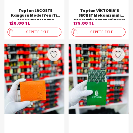
Toptan LACOSTE
Toptan VİKTORİA’S
Kanguru Model Yeni Tip
SECRET Mekanizmalı
Trend Model Para
Otomatik Bayan Cüzdanı
120,00 TL
175,00 TL
Cüzdanı
SEPETE EKLE
SEPETE EKLE