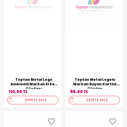
Toptan Metal Logo
Toptan Metal Logolu
Amblemli Markalı Erkek
Markalı Bayan Kartlık
Cüzdanı
Cüzdan
110,00 TL
96,00 TL
SEPETE EKLE
SEPETE EKLE