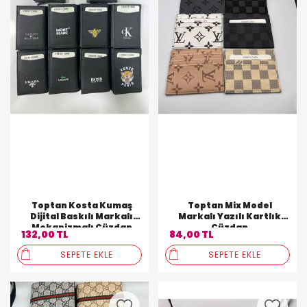
Toptan Kosta Kumaş
Toptan Mix Model
Dijital Baskılı Markalı
Markalı Yazılı Kartlık
Mekanizmalı Cüzdan
Cüzdan
132,00 TL
84,00 TL
SEPETE EKLE
SEPETE EKLE