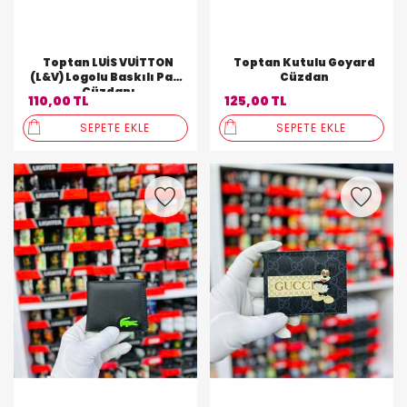
Toptan LUİS VUİTTON
Toptan Kutulu Goyard
(L&V) Logolu Baskılı Para
Cüzdan
Cüzdanı
110,00 TL
125,00 TL
SEPETE EKLE
SEPETE EKLE