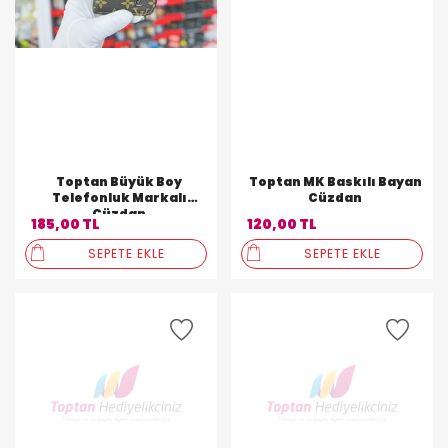
Toptan Büyük Boy
Toptan MK Baskılı Bayan
Telefonluk Markalı
Cüzdan
Cüzdan
185,00 TL
120,00 TL
SEPETE EKLE
SEPETE EKLE