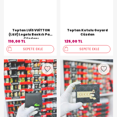
Toptan LUİS VUİTTON
Toptan Kutulu Goyard
(L&V) Logolu Baskılı Para
Cüzdan
Cüzdanı
110,00 TL
125,00 TL
SEPETE EKLE
SEPETE EKLE