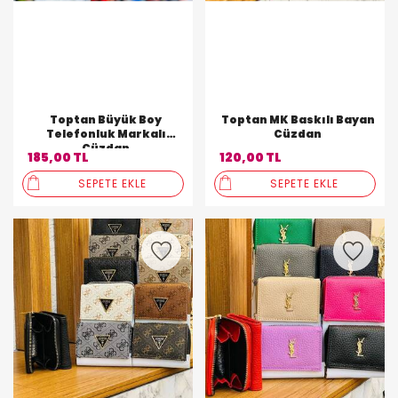
Toptan Büyük Boy
Toptan MK Baskılı Bayan
Telefonluk Markalı
Cüzdan
Cüzdan
185,00 TL
120,00 TL
SEPETE EKLE
SEPETE EKLE