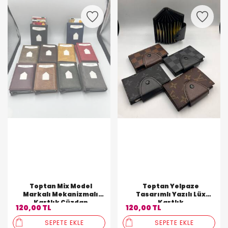
Toptan Mix Model
Toptan Yelpaze
Markalı Mekanizmalı
Tasarımlı Yazılı Lüx
Kartlık Cüzdan
Kartlık
120,00 TL
120,00 TL
SEPETE EKLE
SEPETE EKLE