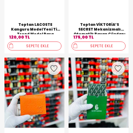
Toptan LACOSTE
Toptan VİKTORİA’S
Kanguru Model Yeni Tip
SECRET Mekanizmalı
Trend Model Para
Otomatik Bayan Cüzdanı
120,00 TL
175,00 TL
Cüzdanı
SEPETE EKLE
SEPETE EKLE