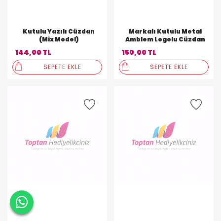
Kutulu Yazılı Cüzdan
Markalı Kutulu Metal
(Mix Model)
Amblem Logolu Cüzdan
144,00 TL
150,00 TL
SEPETE EKLE
SEPETE EKLE