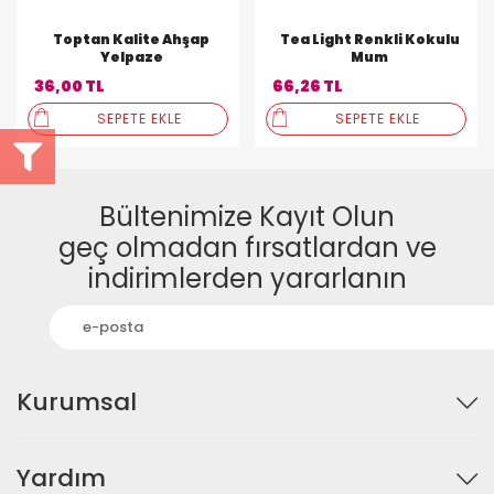
Toptan Kalite Ahşap
Tea Light Renkli Kokulu
Yelpaze
Mum
36,00 TL
66,26 TL
SEPETE EKLE
SEPETE EKLE
Bültenimize Kayıt Olun
geç olmadan fırsatlardan ve
indirimlerden yararlanın
Kurumsal
Yardım