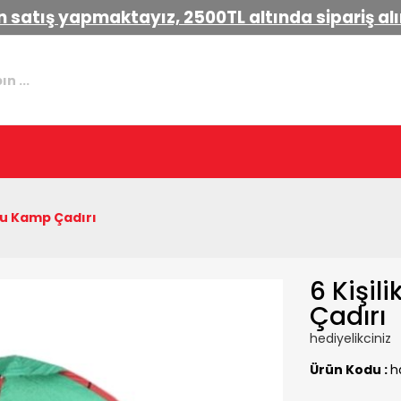
 satış yapmaktayız, 2500TL altında sipariş a
mlu Kamp Çadırı
6 Kişil
Çadırı
hediyelikciniz
Ürün Kodu :
h