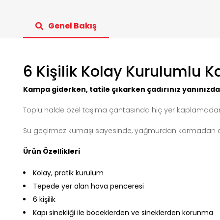
Genel Bakış
6 Kişilik Kolay Kurulumlu 
Kampa giderken, tatile çıkarken çadırınız yanınızda
Toplu halde özel taşıma çantasında hiç yer kaplamadan
Su geçirmez kumaşı sayesinde, yağmurdan kormadan di
Ürün Özellikleri
Kolay, pratik kurulum
Tepede yer alan hava penceresi
6 kişilik
Kapı sinekliği ile böceklerden ve sineklerden korunma