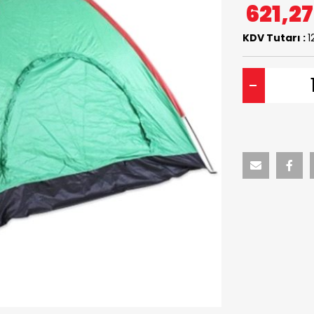
621,2
KDV Tutarı :
1
-