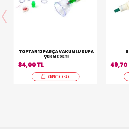
TOPTAN 12 PARÇA VAKUMLU KUPA
6
ÇEKME SETI
84,00 TL
49,70
SEPETE EKLE