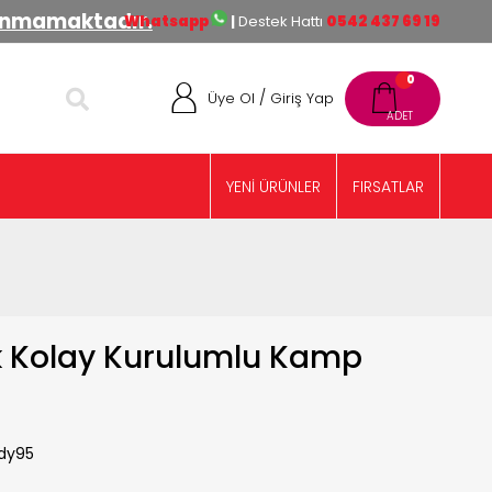
lınmamaktadır.
Whatsapp
|
Destek Hattı
0542 437 69 19
0
/
Üye Ol
Giriş Yap
YENİ ÜRÜNLER
FIRSATLAR
ik Kolay Kurulumlu Kamp
dy95