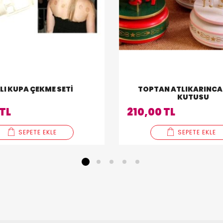
 LI KUPA ÇEKME SETI
TOPTAN ATLIKARINCA
KUTUSU
 TL
210,00 TL
SEPETE EKLE
SEPETE EKLE
1
2
3
4
5