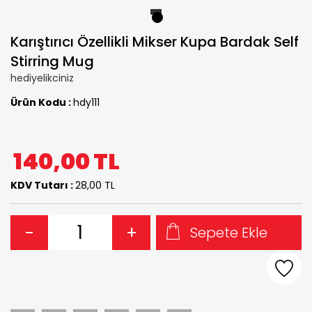
1
Karıştırıcı Özellikli Mikser Kupa Bardak Self
Stirring Mug
hediyelikciniz
Ürün Kodu :
hdy111
140,00
TL
KDV Tutarı :
28,00 TL
-
+
Sepete Ekle