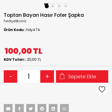
1
2
3
4
Toptan Bayan Hasır Foter Şapka
hediyelikciniz
Ürün Kodu :
hdy474
100,00
TL
KDV Tutarı :
20,00 TL
-
+
Sepete Ekle