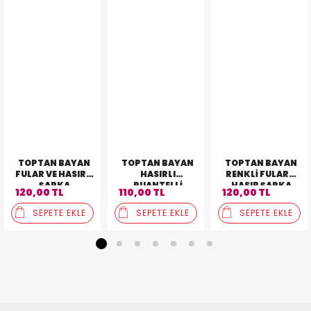
TOPTAN BAYAN
TOPTAN BAYAN
TOPTAN BAYAN
FULAR VE HASIRLI
HASIRLI
RENKLI FULARLI
ŞAPKA
PUANTELLI
HASIR ŞAPKA
120,00 TL
110,00 TL
120,00 TL
ŞAPKA
SEPETE EKLE
SEPETE EKLE
SEPETE EKLE
1
2
3
4
5
6
7