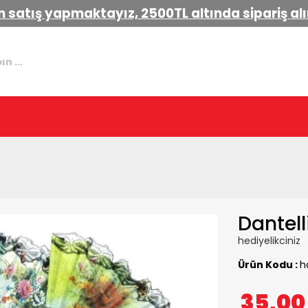
 satış yapmaktayız, 2500TL altında sipariş a
Dantell
hediyelikciniz
Ürün Kodu :
h
35,0