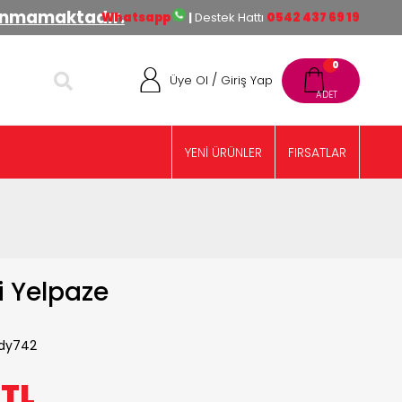
lınmamaktadır.
Whatsapp
|
Destek Hattı
0542 437 69 19
0
/
Üye Ol
Giriş Yap
YENİ ÜRÜNLER
FIRSATLAR
i Yelpaze
dy742
0
TL