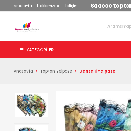
Sadece toptan
Anasayfa
Hakkımızda
İletişim
KATEGORİLER
Anasayfa
Toptan Yelpaze
Dantelli Yelpaze