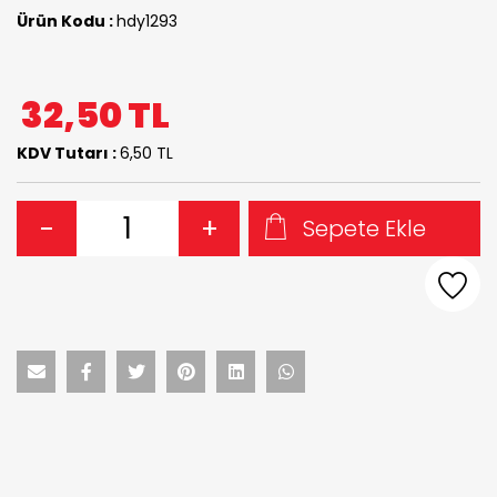
Ürün Kodu :
hdy1293
32,50
TL
KDV Tutarı :
6,50 TL
-
+
Sepete Ekle