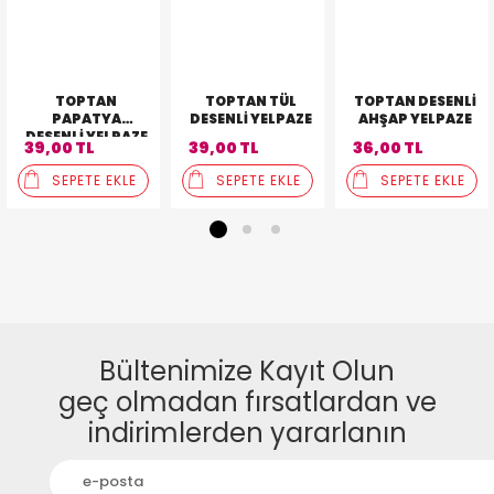
TOPTAN
TOPTAN TÜL
TOPTAN DESENLI
PAPATYA
DESENLI YELPAZE
AHŞAP YELPAZE
DESENLI YELPAZE
39,00 TL
39,00 TL
36,00 TL
SEPETE EKLE
SEPETE EKLE
SEPETE EKLE
1
2
3
Bültenimize Kayıt Olun
geç olmadan fırsatlardan ve
indirimlerden yararlanın