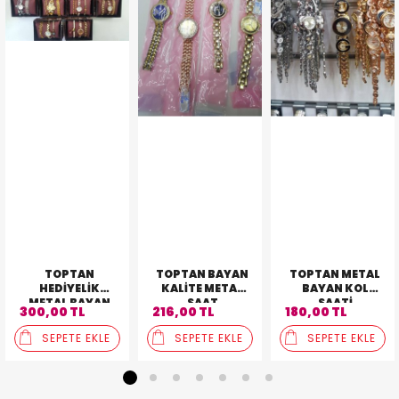
TOPTAN
TOPTAN BAYAN
TOPTAN METAL
HEDIYELIK
KALITE METAL
BAYAN KOL
METAL BAYAN
SAAT
SAATI
300,00 TL
216,00 TL
180,00 TL
3'LÜ KOMBIN
SAAT
SEPETE EKLE
SEPETE EKLE
SEPETE EKLE
1
2
3
4
5
6
7