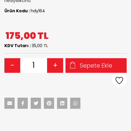
hediyelikciniz
Ürün Kodu :
hdy164
175,00
TL
KDV Tutarı :
35,00 TL
-
+
Sepete Ekle