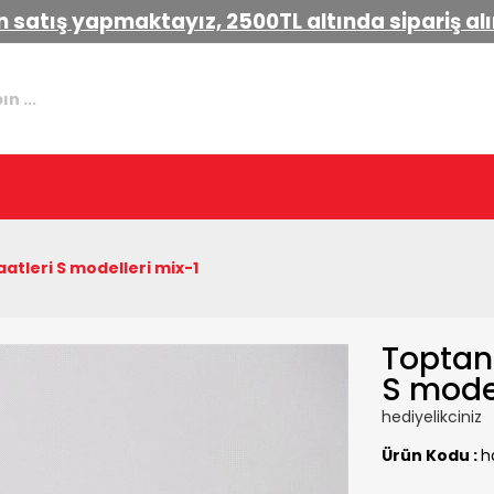
 satış yapmaktayız, 2500TL altında sipariş a
atleri S modelleri mix-1
Toptan 
S model
hediyelikciniz
Ürün Kodu :
h