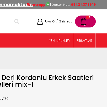
lınmamaktadır.
Whatsapp
|
Destek Hattı
0542 437 69 19
0
/
Üye Ol
Giriş Yap
YENİ ÜRÜNLER
FIRSATLAR
Deri Kordonlu Erkek Saatleri
leri mix-1
dy170