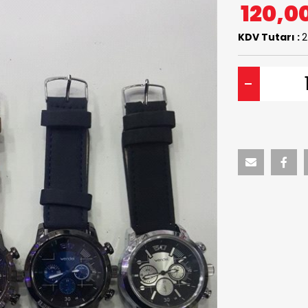
120,0
KDV Tutarı :
2
-