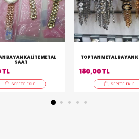
N BAYAN KALITE METAL
TOPTAN METAL BAYAN K
SAAT
 TL
180,00 TL
SEPETE EKLE
SEPETE EKLE
1
2
3
4
5