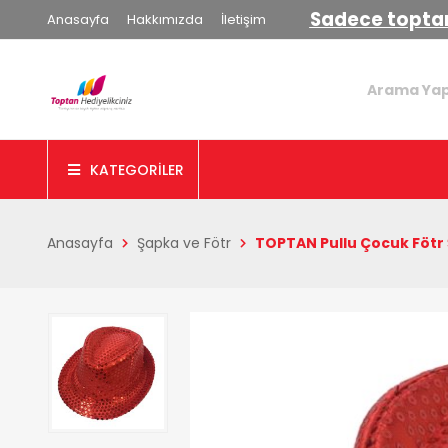
Sadece toptan
Anasayfa
Hakkımızda
İletişim
KATEGORİLER
Anasayfa
Şapka ve Fötr
TOPTAN Pullu Çocuk Fötr