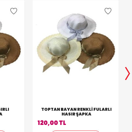
IRLI
TOPTAN BAYAN RENKLI FULARLI
A
HASIR ŞAPKA
120,00 TL