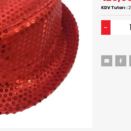
KDV Tutarı :
2
-