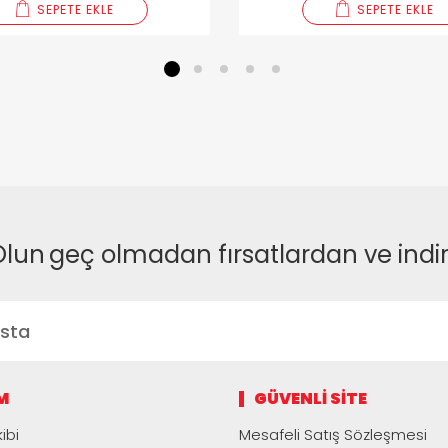
SEPETE EKLE
SEPETE EKLE
1
2
3
4
5
Olun
geç olmadan fırsatlardan ve indi
M
GÜVENLI SITE
ibi
Mesafeli Satış Sözleşmesi