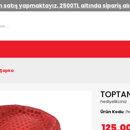
 satış yapmaktayız, 2500TL altında sipariş a
 Şapka
TOPTAN
hediyelikciniz
Ürün Kodu :
h
125,0