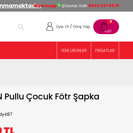
lınmamaktadır.
Whatsapp
|
Destek Hattı
0542 437 69 19
0
/
Üye Ol
Giriş Yap
YENİ ÜRÜNLER
FIRSATLAR
 Pullu Çocuk Fötr Şapka
dy487
0
TL