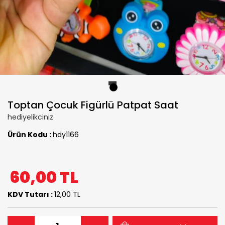
1
Toptan Çocuk Figürlü Patpat Saat
hediyelikciniz
Ürün Kodu :
hdy1166
60,00
TL
KDV Tutarı :
12,00 TL