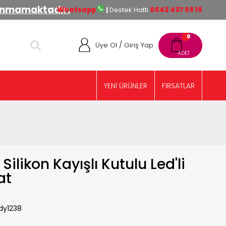
lınmamaktadır.
Whatsapp
|
Destek Hattı
0542 437 69 19
0
/
Üye Ol
Giriş Yap
YENİ ÜRÜNLER
FIRSATLAR
Silikon Kayışlı Kutulu Led'li
at
dy1238