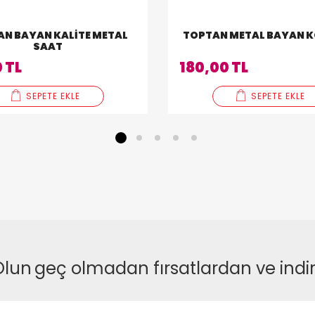
N BAYAN KALITE METAL
TOPTAN METAL BAYAN K
SAAT
 TL
180,00 TL
SEPETE EKLE
SEPETE EKLE
1
2
3
4
5
Olun
geç olmadan fırsatlardan ve indi