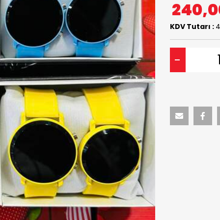
240,
KDV Tutarı :
4
-