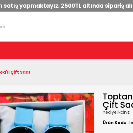
 satış yapmaktayız, 2500TL altında sipariş a
ed'li Çift Saat
Toptan 
Çift Sa
hediyelikciniz
Ürün Kodu :
h