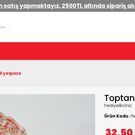
 satış yapmaktayız, 2500TL altında sipariş a
i yelpaze
Toptan
hediyelikciniz
Ürün Kodu :
h
32,50