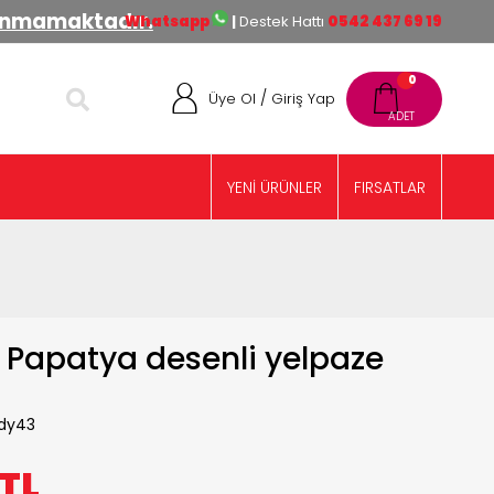
lınmamaktadır.
Whatsapp
|
Destek Hattı
0542 437 69 19
0
/
Üye Ol
Giriş Yap
YENİ ÜRÜNLER
FIRSATLAR
 Papatya desenli yelpaze
dy43
TL