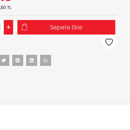
,50 TL
+
Sepete Ekle