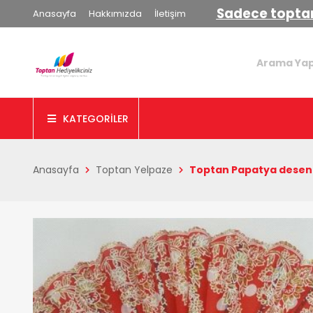
Sadece toptan
Anasayfa
Hakkımızda
İletişim
KATEGORİLER
Anasayfa
Toptan Yelpaze
Toptan Papatya desenl