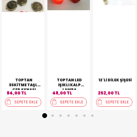
TOPTAN
TOPTAN LED
12'LI DILEK ŞIŞESI
ESKITME TAŞLI
IŞIKLI KALP
CEP AYNASI
LAMBA
84,00 TL
48,00 TL
252,00 TL
SEPETE EKLE
SEPETE EKLE
SEPETE EKLE
1
2
3
4
5
6
7