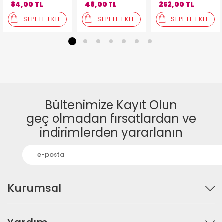
84,00 TL
48,00 TL
252,00 TL
SEPETE EKLE
SEPETE EKLE
SEPETE EKLE
1
2
3
4
5
6
7
Bültenimize Kayıt Olun
geç olmadan fırsatlardan ve
indirimlerden yararlanın
Kurumsal