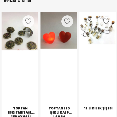
Benzer Ürünler
TOPTAN
TOPTAN LED
12'LI DILEK ŞIŞESI
ESKITME TAŞLI
IŞIKLI KALP
CEP AYNASI
LAMBA