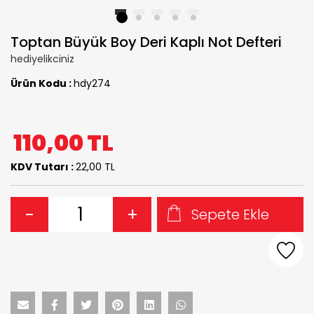
1
2
3
4
5
Toptan Büyük Boy Deri Kaplı Not Defteri
hediyelikciniz
Ürün Kodu :
hdy274
110,00
TL
KDV Tutarı :
22,00 TL
-
+
Sepete Ekle