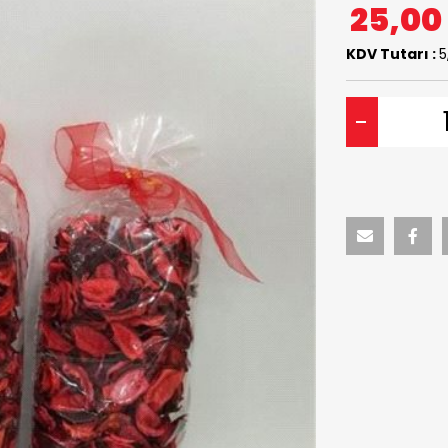
25,00
KDV Tutarı :
5
-