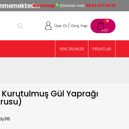
lınmamaktadır.
Whatsapp
|
Destek Hattı
0542 437 69 19
0
/
Üye Ol
Giriş Yap
YENİ ÜRÜNLER
FIRSATLAR
 Kurutulmuş Gül Yaprağı
urusu)
dy316