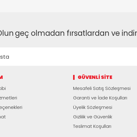
Olun
geç olmadan fırsatlardan ve indi
M
GÜVENLI SITE
ibi
Mesafeli Satış Sözleşmesi
zmetleri
Garanti ve İade Koşulları
çenekleri
Üyelik Sözleşmesi
mat
Gizlilik ve Güvenlik
Teslimat Koşulları