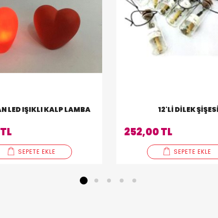
N LED IŞIKLI KALP LAMBA
12'LI DILEK ŞIŞES
 TL
252,00 TL
SEPETE EKLE
SEPETE EKLE
1
2
3
4
5