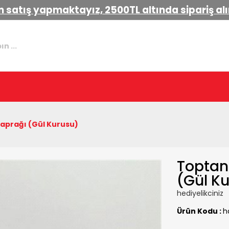
 satış yapmaktayız, 2500TL altında sipariş a
aprağı (Gül Kurusu)
Toptan
(Gül K
hediyelikciniz
Ürün Kodu :
h