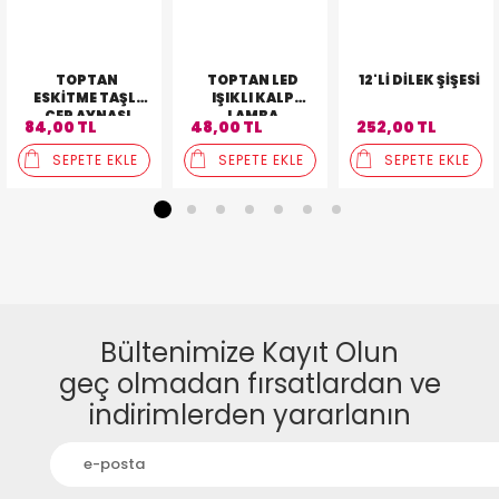
TOPTAN
TOPTAN LED
12'LI DILEK ŞIŞESI
ESKITME TAŞLI
IŞIKLI KALP
CEP AYNASI
LAMBA
84,00 TL
48,00 TL
252,00 TL
SEPETE EKLE
SEPETE EKLE
SEPETE EKLE
1
2
3
4
5
6
7
Bültenimize Kayıt Olun
geç olmadan fırsatlardan ve
indirimlerden yararlanın