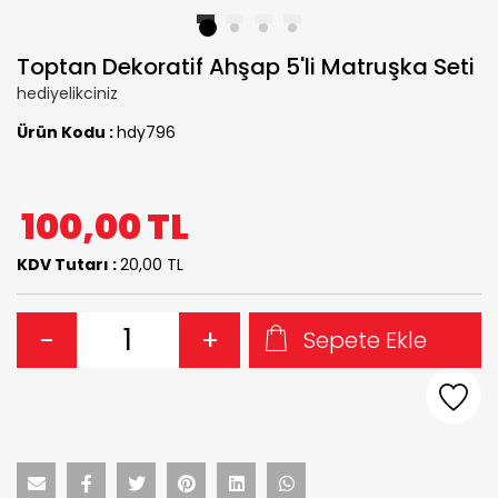
1
2
3
4
Toptan Dekoratif Ahşap 5'li Matruşka Seti
hediyelikciniz
Ürün Kodu :
hdy796
100,00
TL
KDV Tutarı :
20,00 TL
-
+
Sepete Ekle