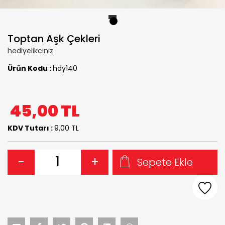
1
Toptan Aşk Çekleri
hediyelikciniz
Ürün Kodu :
hdy140
45,00
TL
KDV Tutarı :
9,00 TL
-
+
Sepete Ekle