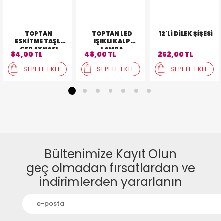
TOPTAN
TOPTAN LED
12'LI DILEK ŞIŞESI
ESKITME TAŞLI
IŞIKLI KALP
CEP AYNASI
LAMBA
84,00 TL
48,00 TL
252,00 TL
SEPETE EKLE
SEPETE EKLE
SEPETE EKLE
1
2
3
4
5
6
7
Bültenimize Kayıt Olun
geç olmadan fırsatlardan ve
indirimlerden yararlanın