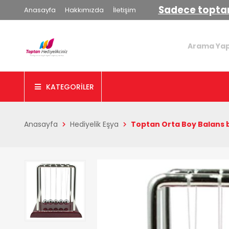
Sadece toptan
Anasayfa
Hakkımızda
İletişim
KATEGORİLER
Anasayfa
Hediyelik Eşya
Toptan Orta Boy Balans b