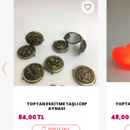
TOPTAN ESKITME TAŞLI CEP
TOPTA
AYNASI
84,00 TL
48,00
SEPETE EKLE