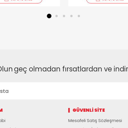
1
2
3
4
5
Olun
geç olmadan fırsatlardan ve indi
M
GÜVENLI SITE
ibi
Mesafeli Satış Sözleşmesi