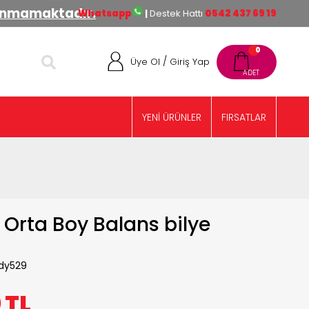
lınmamaktadır.
Whatsapp
|
Destek Hattı
0542 437 69 19
0
/
Üye Ol
Giriş Yap
YENİ ÜRÜNLER
FIRSATLAR
Orta Boy Balans bilye
dy529
0
TL