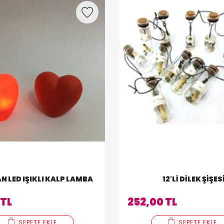
N LED IŞIKLI KALP LAMBA
12'LI DILEK ŞIŞES
 TL
252,00 TL
SEPETE EKLE
SEPETE EKLE