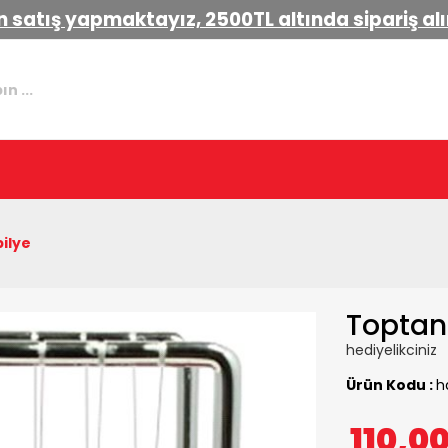
 satış yapmaktayız, 2500TL altında sipariş a
ilye
Toptan 
hediyelikciniz
Ürün Kodu :
h
110,0