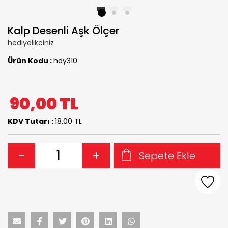
1
2
3
Kalp Desenli Aşk Ölçer
hediyelikciniz
Ürün Kodu :
hdy310
90,00
TL
KDV Tutarı :
18,00 TL
-
+
Sepete Ekle