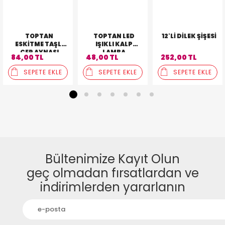
TOPTAN
TOPTAN LED
12'LI DILEK ŞIŞESI
ESKITME TAŞLI
IŞIKLI KALP
CEP AYNASI
LAMBA
84,00 TL
48,00 TL
252,00 TL
SEPETE EKLE
SEPETE EKLE
SEPETE EKLE
1
2
3
4
5
6
7
Bültenimize Kayıt Olun
geç olmadan fırsatlardan ve
indirimlerden yararlanın